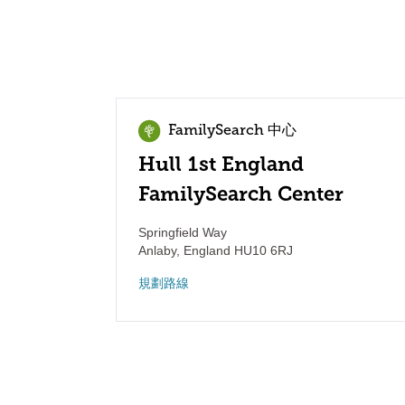
FamilySearch 中心
Hull 1st England
FamilySearch Center
Springfield Way
Anlaby
,
England
HU10 6RJ
規劃路線