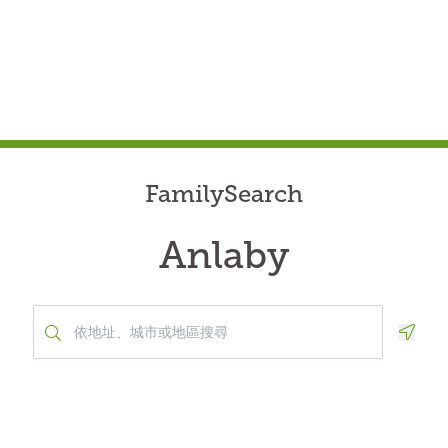
FamilySearch
Anlaby
Geolo