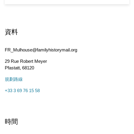
資料
FR_Mulhouse@familyhistorymail.org
29 Rue Robert Meyer
Pfastatt
,
68120
規劃路線
+33 3 69 76 15 58
時間