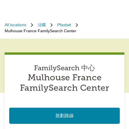
All locations
法國
Pfastatt
Mulhouse France FamilySearch Center
FamilySearch 中心
Mulhouse France
FamilySearch Center
規劃路線