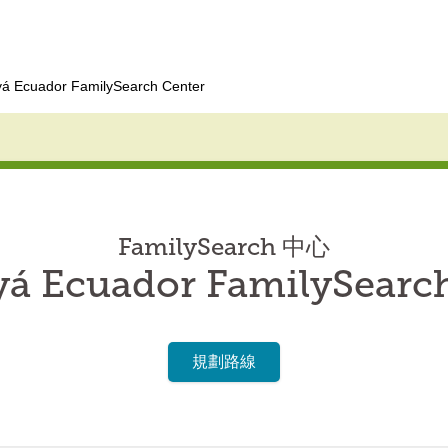
á Ecuador FamilySearch Center
FamilySearch 中心
á Ecuador FamilySearch
規劃路線