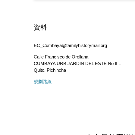
資料
EC_Cumbaya@familyhistorymail.org
Calle Francisco de Orellana
CUMBAYA URB JARDIN DEL ESTE No II L
Quito
,
Pichincha
規劃路線