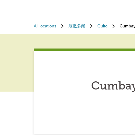
All locations
厄瓜多爾
Quito
Cumbay
Cumbay