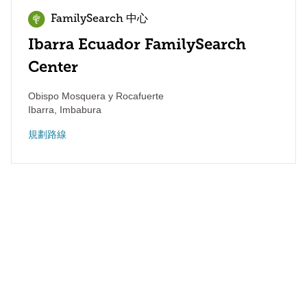
FamilySearch 中心
Ibarra Ecuador FamilySearch
Center
Obispo Mosquera y Rocafuerte
Ibarra
,
Imbabura
規劃路線