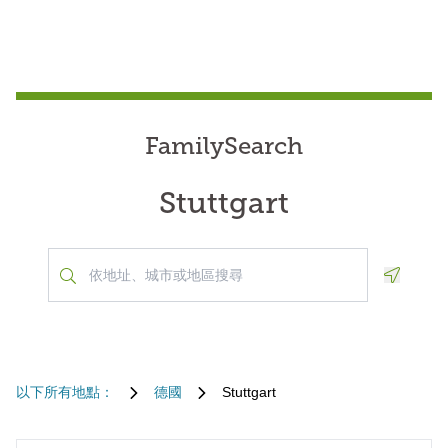
FamilySearch
Stuttgart
Geoloca
以下所有地點：
德國
Stuttgart