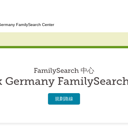
Germany FamilySearch Center
FamilySearch 中心
k Germany FamilySearch
規劃路線