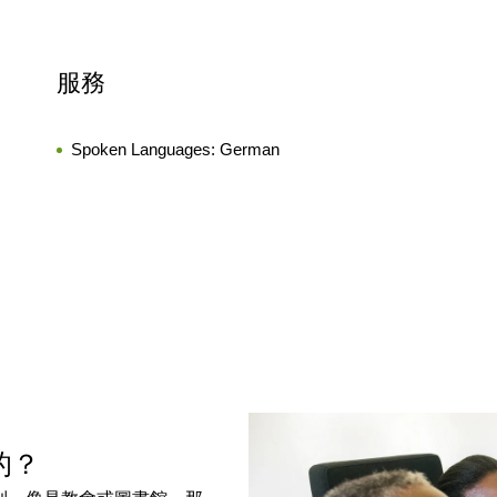
服務
Spoken Languages:
German
樣的？