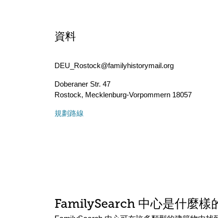
資料
DEU_Rostock@familyhistorymail.org
Doberaner Str. 47
Rostock
,
Mecklenburg-Vorpommern
18057
規劃路線
FamilySearch 中心是什麼