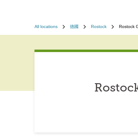
All locations
德國
Rostock
Rostock 
Rostoc