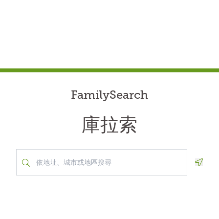
FamilySearch
庫拉索
Geolo