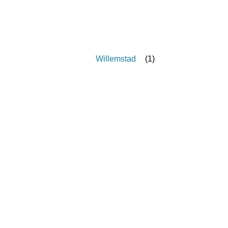
Willemstad
(
1
)