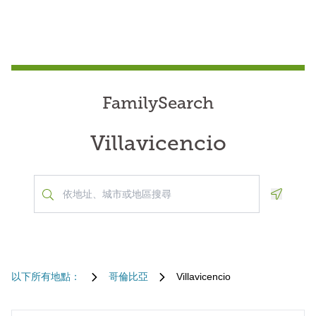
FamilySearch
Villavicencio
Geoloca
以下所有地點：
哥倫比亞
Villavicencio