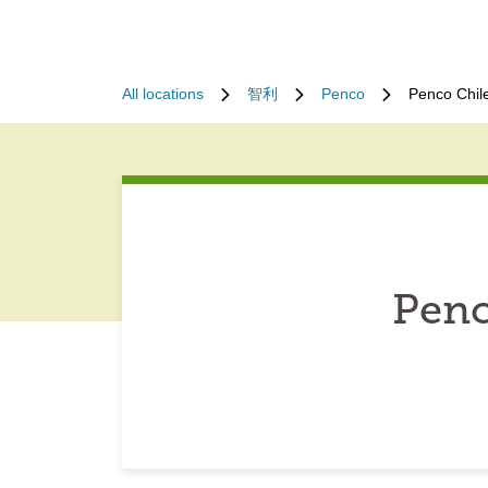
All locations
智利
Penco
Penco Chil
Penc