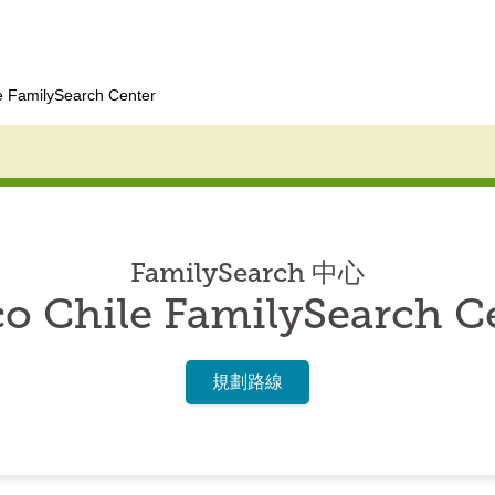
e FamilySearch Center
FamilySearch 中心
o Chile FamilySearch C
規劃路線