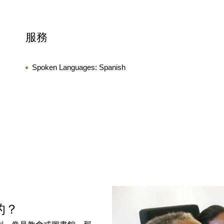
服務
Spoken Languages:
Spanish
樣的？