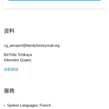
資料
cg_aeroport@familyhistorymail.org
Bd Félix Tchikaya
Kilomètre Quatre
,
規劃路線
服務
Spoken Languages:
French