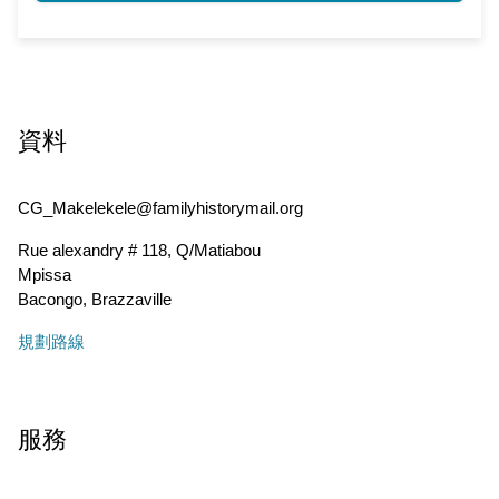
資料
CG_Makelekele@familyhistorymail.org
Rue alexandry # 118, Q/Matiabou
Mpissa
Bacongo
,
Brazzaville
規劃路線
服務