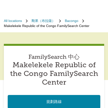
All locations
剛果（布拉薩）
Bacongo
Makelekele Republic of the Congo FamilySearch Center
FamilySearch 中心
Makelekele Republic of
the Congo FamilySearch
Center
規劃路線