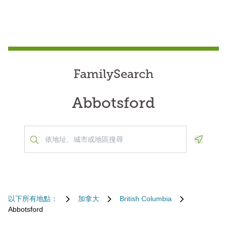
FamilySearch
Abbotsford
Geoloca
以下所有地點：
加拿大
British Columbia
Abbotsford