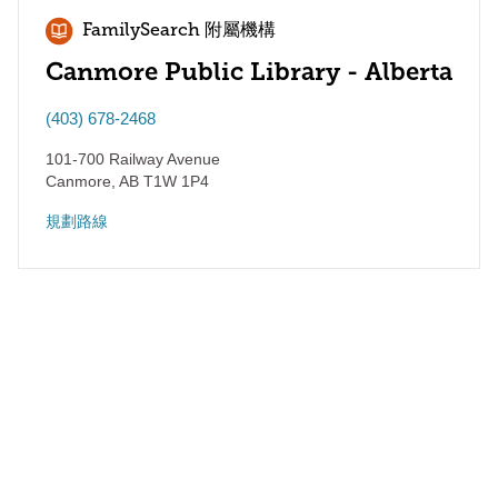
FamilySearch 附屬機構
Canmore Public Library - Alberta
(403) 678-2468
101-700 Railway Avenue
Canmore
,
AB
T1W 1P4
規劃路線