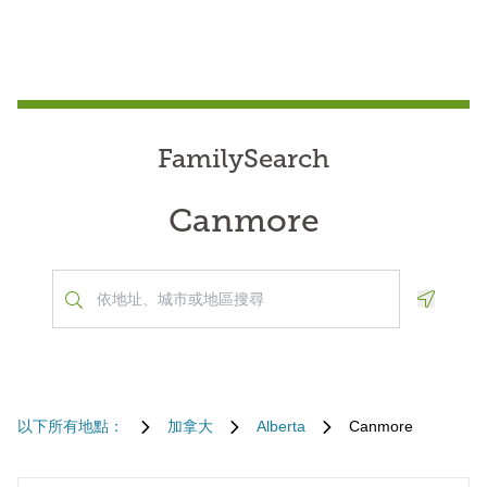
FamilySearch
Canmore
Geoloca
以下所有地點：
加拿大
Alberta
Canmore