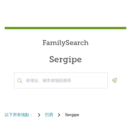
FamilySearch
Sergipe
Geoloca
以下所有地點：
巴西
Sergipe