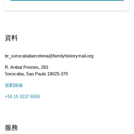
資料
br_sorocababarcelona@familyhistorymail.org
R. Anibal Prestes, 283
Sorocaba
,
Sao Paulo
18025-370
規劃路線
+55 15 3237 6555
服務