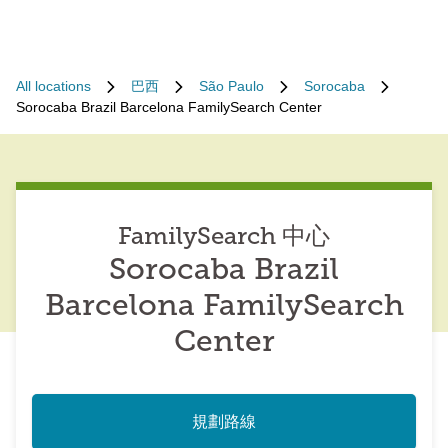
All locations
巴西
São Paulo
Sorocaba
Sorocaba Brazil Barcelona FamilySearch Center
FamilySearch 中心
Sorocaba Brazil
Barcelona FamilySearch
Center
規劃路線