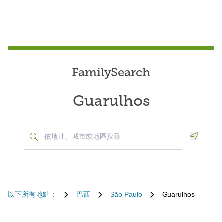
FamilySearch
Guarulhos
Geoloca
以下所有地點：
巴西
São Paulo
Guarulhos