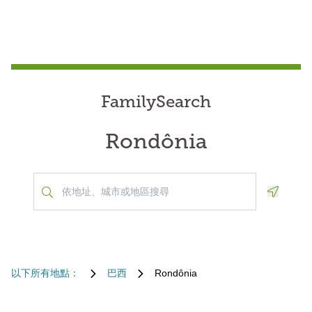
FamilySearch
Rondônia
Geoloca
以下所有地點：
巴西
Rondônia