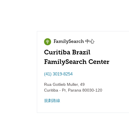
FamilySearch 中心
Curitiba Brazil
FamilySearch Center
(41) 3019-8254
Rua Gotlieb Muller, 49
Curitiba - Pr
,
Parana
80030-120
規劃路線