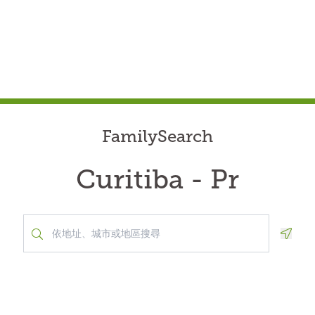
FamilySearch
Curitiba - Pr
Geolo