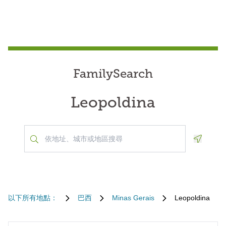
FamilySearch
Leopoldina
Geoloca
以下所有地點：
巴西
Minas Gerais
Leopoldina