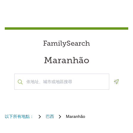
FamilySearch
Maranhão
Geoloca
以下所有地點：
巴西
Maranhão