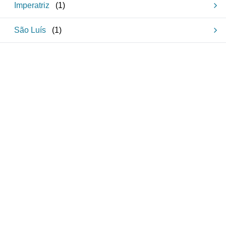
Imperatriz
(
1
)
São Luís
(
1
)