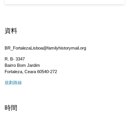
資料
BR_FortalezaLisboa@familyhistorymail.org
R. B- 3347
Bairro Bom Jardim
Fortaleza
,
Ceara
60540-272
規劃路線
時間