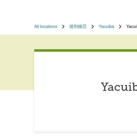
All locations
玻利維亞
Yacuiba
Yacui
Yacuib