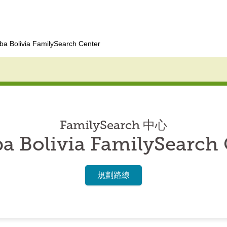
ba Bolivia FamilySearch Center
FamilySearch 中心
a Bolivia FamilySearch
規劃路線