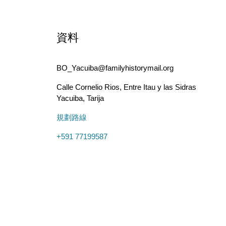
資料
BO_Yacuiba@familyhistorymail.org
Calle Cornelio Rios, Entre Itau y las Sidras
Yacuiba
,
Tarija
規劃路線
+591 77199587