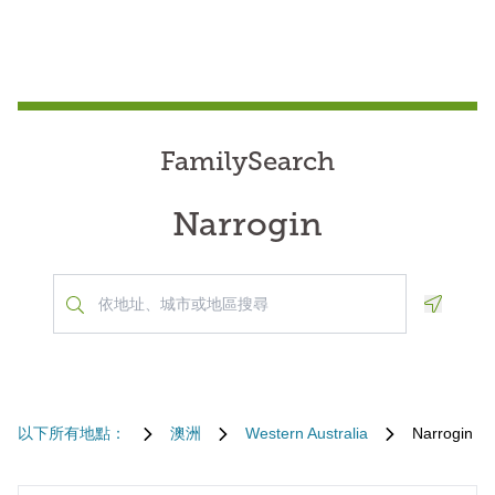
FamilySearch
Narrogin
Geoloca
以下所有地點：
澳洲
Western Australia
Narrogin