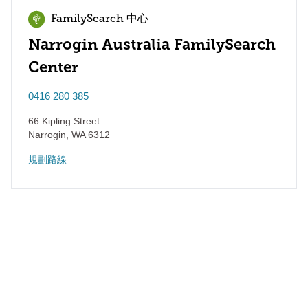
FamilySearch 中心
Narrogin Australia FamilySearch
Center
0416 280 385
66 Kipling Street
Narrogin
,
WA
6312
規劃路線