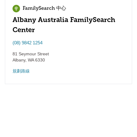
FamilySearch 中心
Albany Australia FamilySearch
Center
(08) 9842 1254
81 Seymour Street
Albany
,
WA
6330
規劃路線