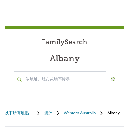
FamilySearch
Albany
Geoloca
以下所有地點：
澳洲
Western Australia
Albany