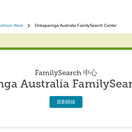
ckham West
Onkaparinga Australia FamilySearch Center
FamilySearch 中心
ga Australia FamilySea
規劃路線