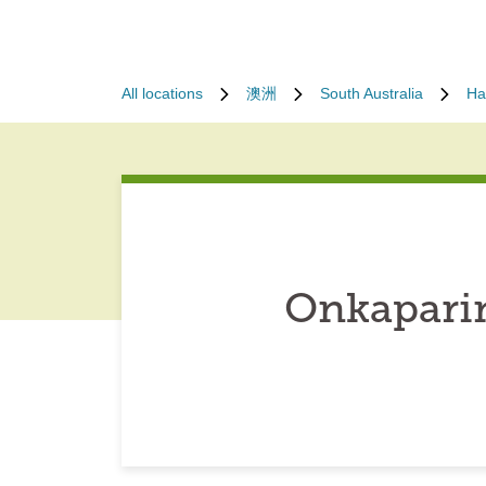
All locations
澳洲
South Australia
Ha
Onkaparin