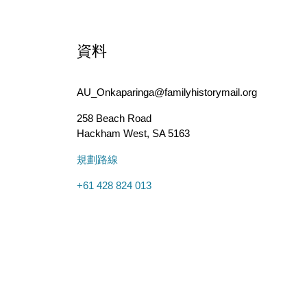
資料
AU_Onkaparinga@familyhistorymail.org
258 Beach Road
Hackham West
,
SA
5163
規劃路線
+61 428 824 013