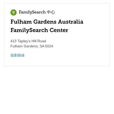
FamilySearch 中心
Fulham Gardens Australia
FamilySearch Center
413 Tapley's Hill Road
Fulham Gardens
,
SA
5024
規劃路線