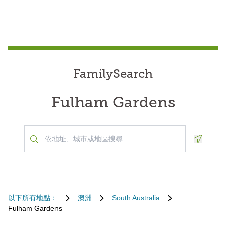
FamilySearch
Fulham Gardens
Geoloca
以下所有地點：
澳洲
South Australia
Fulham Gardens