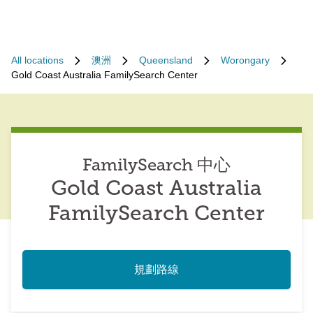
All locations
澳洲
Queensland
Worongary
Gold Coast Australia FamilySearch Center
FamilySearch 中心
Gold Coast Australia
FamilySearch Center
規劃路線