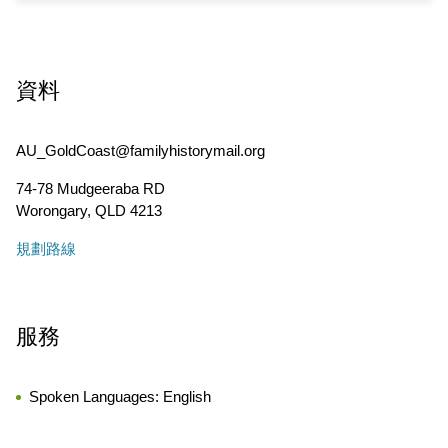
資料
AU_GoldCoast@familyhistorymail.org
74-78 Mudgeeraba RD
Worongary
,
QLD
4213
規劃路線
服務
Spoken Languages:
English