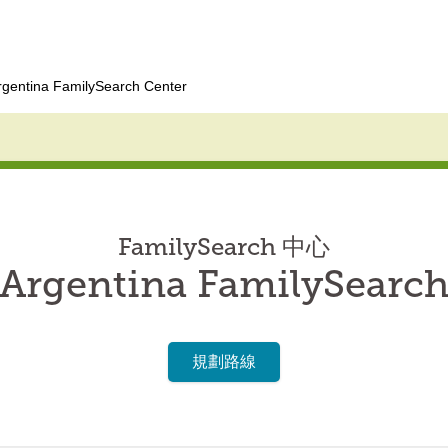
rgentina FamilySearch Center
FamilySearch 中心
 Argentina FamilySearch
規劃路線