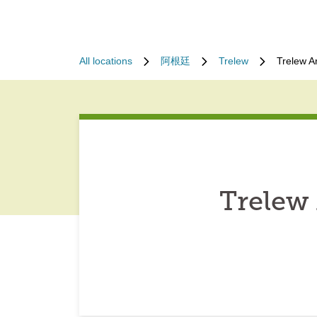
All locations
阿根廷
Trelew
Trelew A
Trelew