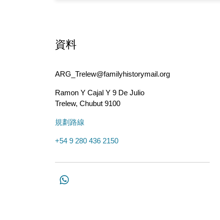
資料
ARG_Trelew@familyhistorymail.org
Ramon Y Cajal Y 9 De Julio
Trelew
,
Chubut
9100
規劃路線
+54 9 280 436 2150