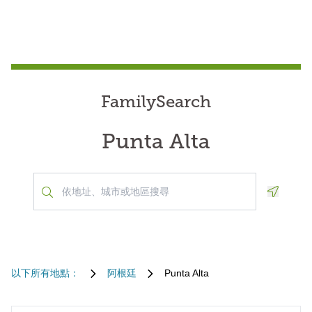
FamilySearch
Punta Alta
Geoloca
以下所有地點：
阿根廷
Punta Alta