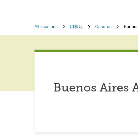
All locations
阿根廷
Caseros
Buenos
Buenos Aires 