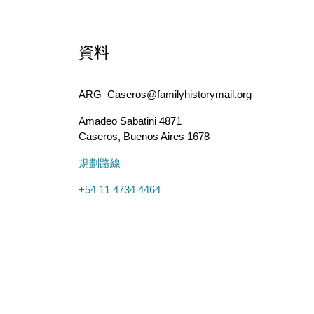
資料
ARG_Caseros@familyhistorymail.org
Amadeo Sabatini 4871
Caseros
,
Buenos Aires
1678
規劃路線
+54 11 4734 4464