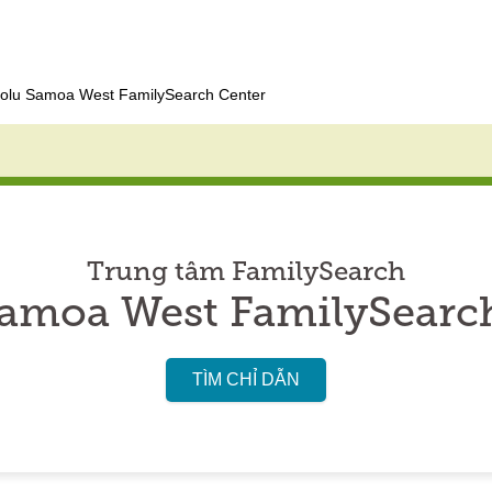
olu Samoa West FamilySearch Center
Trung tâm FamilySearch
amoa West FamilySearc
TÌM CHỈ DẪN