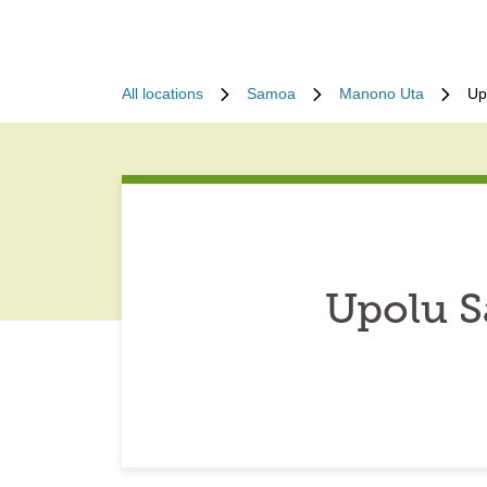
All locations
Samoa
Manono Uta
Up
Upolu S