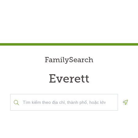
FamilySearch
Everett
Geolo