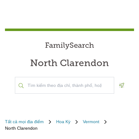
FamilySearch
North Clarendon
Geoloca
Tất cả mọi địa điểm
Hoa Kỳ
Vermont
North Clarendon