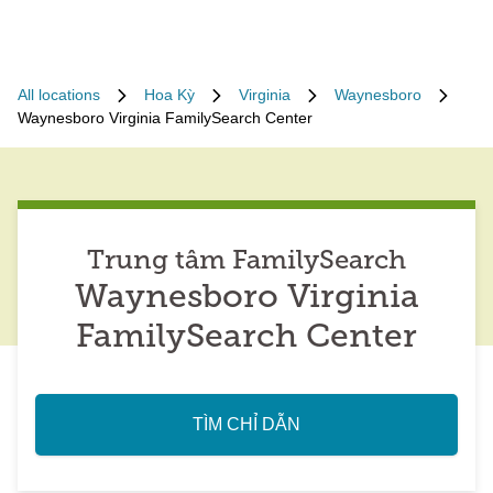
All locations
Hoa Kỳ
Virginia
Waynesboro
Waynesboro Virginia FamilySearch Center
Trung tâm FamilySearch
Waynesboro Virginia
FamilySearch Center
TÌM CHỈ DẪN