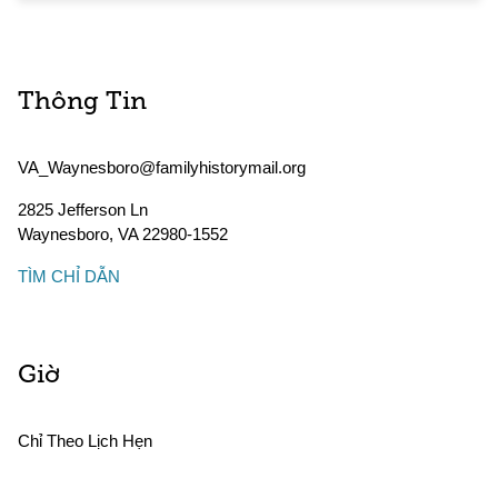
Thông Tin
VA_Waynesboro@familyhistorymail.org
2825 Jefferson Ln
Waynesboro
,
VA
22980-1552
TÌM CHỈ DẪN
Giờ
Chỉ Theo Lịch Hẹn