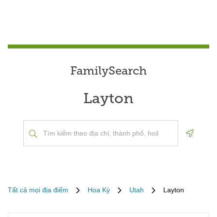
FamilySearch
Layton
Geoloca
Tất cả mọi địa điểm
Hoa Kỳ
Utah
Layton