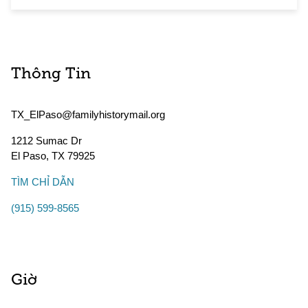
Thông Tin
TX_ElPaso@familyhistorymail.org
1212 Sumac Dr
El Paso
,
TX
79925
TÌM CHỈ DẪN
(915) 599-8565
Giờ