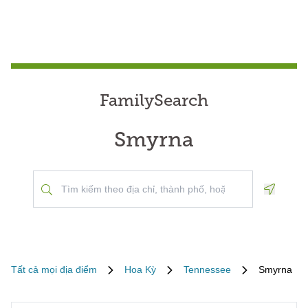
FamilySearch
Smyrna
Geoloca
Tất cả mọi địa điểm
Hoa Kỳ
Tennessee
Smyrna