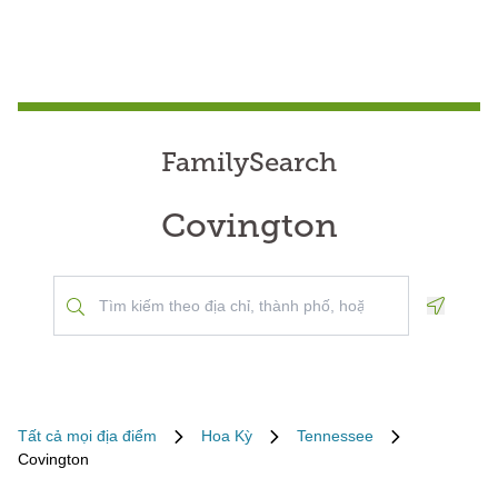
FamilySearch
Covington
Geoloca
Tất cả mọi địa điểm
Hoa Kỳ
Tennessee
Covington