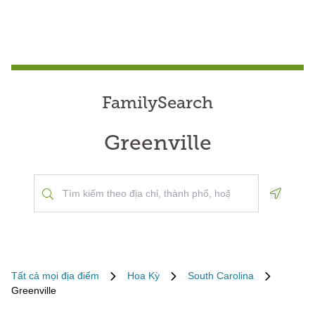
FamilySearch
Greenville
Geoloca
Tất cả mọi địa điểm
Hoa Kỳ
South Carolina
Greenville