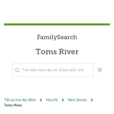
FamilySearch
Toms River
Geoloca
Tất cả mọi địa điểm
Hoa Kỳ
New Jersey
Toms River