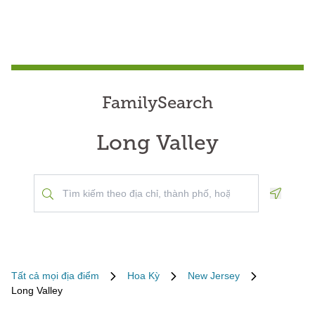
FamilySearch
Long Valley
Geoloca
Tất cả mọi địa điểm
Hoa Kỳ
New Jersey
Long Valley