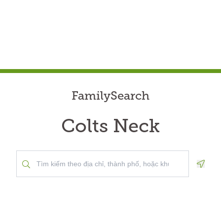
FamilySearch
Colts Neck
Geolo