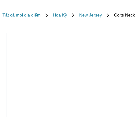
Tất cả mọi địa điểm
Hoa Kỳ
New Jersey
Colts Neck