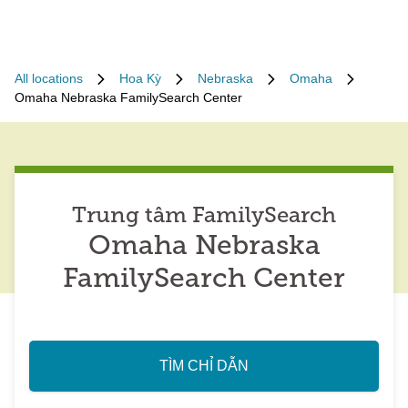
All locations
Hoa Kỳ
Nebraska
Omaha
Omaha Nebraska FamilySearch Center
Trung tâm FamilySearch
Omaha Nebraska
FamilySearch Center
TÌM CHỈ DẪN