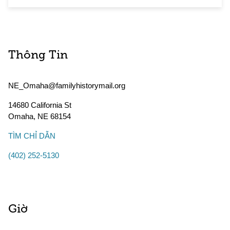
Thông Tin
NE_Omaha@familyhistorymail.org
14680 California St
Omaha
,
NE
68154
TÌM CHỈ DẪN
(402) 252-5130
Giờ