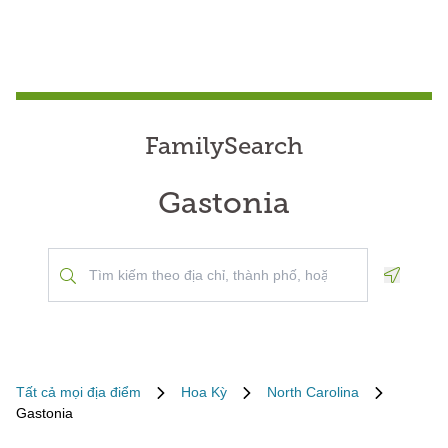
FamilySearch
Gastonia
Geoloca
Tất cả mọi địa điểm
Hoa Kỳ
North Carolina
Gastonia