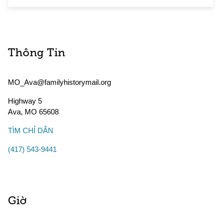
Thông Tin
MO_Ava@familyhistorymail.org
Highway 5
Ava
,
MO
65608
TÌM CHỈ DẪN
(417) 543-9441
Giờ