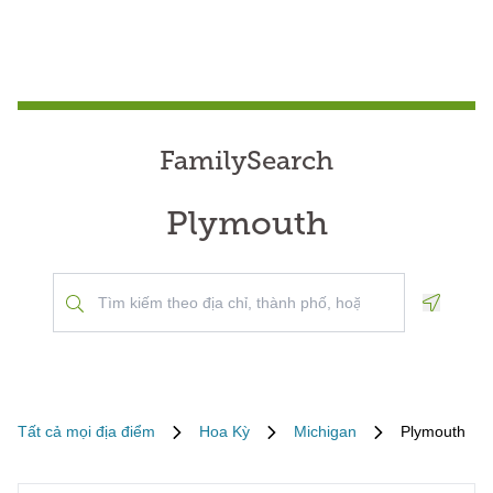
FamilySearch
Plymouth
Geoloca
Tất cả mọi địa điểm
Hoa Kỳ
Michigan
Plymouth