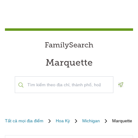
FamilySearch
Marquette
Geoloca
Tất cả mọi địa điểm
Hoa Kỳ
Michigan
Marquette