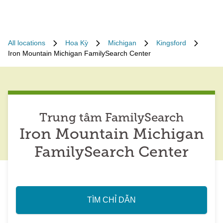
All locations
Hoa Kỳ
Michigan
Kingsford
Iron Mountain Michigan FamilySearch Center
Trung tâm FamilySearch
Iron Mountain Michigan
FamilySearch Center
TÌM CHỈ DẪN