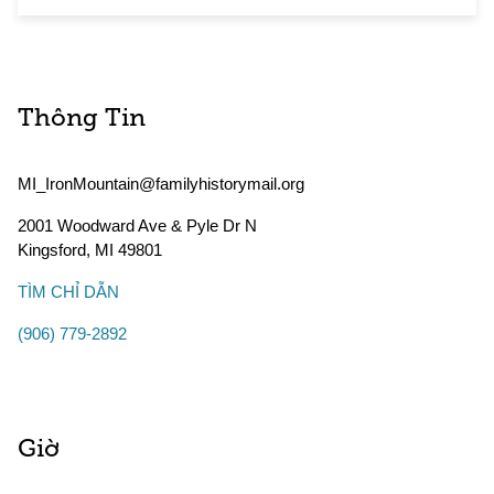
Thông Tin
MI_IronMountain@familyhistorymail.org
2001 Woodward Ave & Pyle Dr N
Kingsford
,
MI
49801
TÌM CHỈ DẪN
(906) 779-2892
Giờ