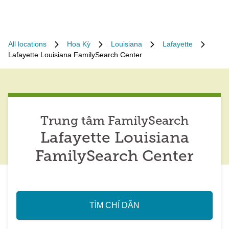
All locations
Hoa Kỳ
Louisiana
Lafayette
Lafayette Louisiana FamilySearch Center
Trung tâm FamilySearch
Lafayette Louisiana
FamilySearch Center
TÌM CHỈ DẪN