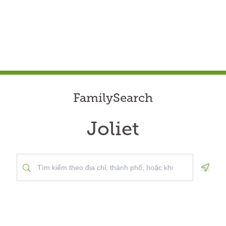
FamilySearch
Joliet
Geolo