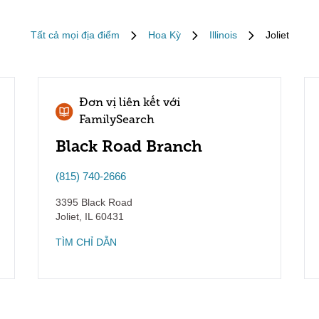
Tất cả mọi địa điểm
Hoa Kỳ
Illinois
Joliet
Đơn vị liên kết với
FamilySearch
Black Road Branch
(815) 740-2666
3395 Black Road
Joliet
,
IL
60431
TÌM CHỈ DẪN