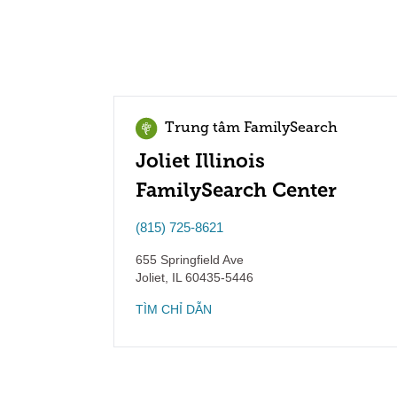
Trung tâm FamilySearch
Joliet Illinois
FamilySearch Center
(815) 725-8621
655 Springfield Ave
Joliet
,
IL
60435-5446
TÌM CHỈ DẪN